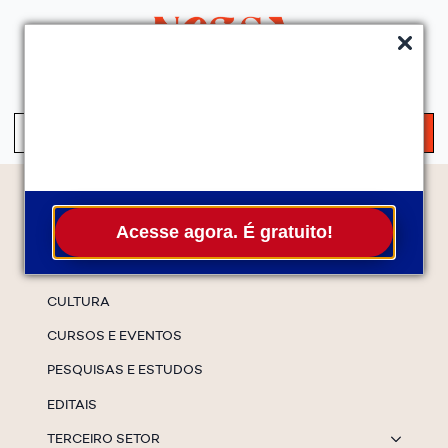
QUEM SOMOS
SERVIÇOS
FALE CONOSCO
ASSINE A NEWS
S
fo
Temas
Acesse agora. É gratuito!
ESPECIAIS
CULTURA
CURSOS E EVENTOS
PESQUISAS E ESTUDOS
EDITAIS
TERCEIRO SETOR