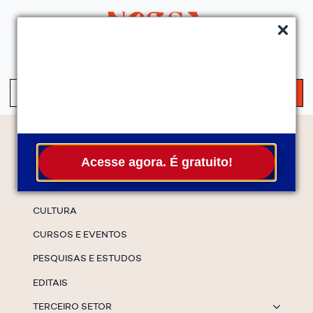
QUEM SOMOS
SERVIÇOS
FALE CONOSCO
ASSINE A NEWS
S
fo
Temas
Acesse agora. É gratuito!
ESPECIAIS
CULTURA
CURSOS E EVENTOS
PESQUISAS E ESTUDOS
EDITAIS
TERCEIRO SETOR