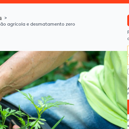
s
ução agrícola e desmatamento zero
P