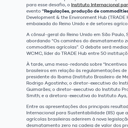
para esse desafio, o
Instituto Internacional pa
“Regulações, produção de commodities
evento
Development & the Environment Hub (TRADE Hu
embaixada do Reino Unido e de setores agrícol
A cônsul-geral do Reino Unido em São Paulo, S
abordando “Os caminhos do desmatamento ze
commodities agrícolas”. O debate será media
WCMC, líder do TRADE Hub entre 50 instituiçõ
À tarde, uma mesa-redonda sobre “Incentivos
brasileiros em relação às regulamentações d
presidente do Ibama (Instituto Brasileiro de 
Rodrigo Agostinho; o diretor-executivo do Ins
Guimarães; o diretor-executivo do Instituto Pr
Smith; e a diretora-executiva do Instituto Aya
Entre as apresentações dos principais resul
Internacional para Sustentabilidade (IIS) que 
agrícolas brasileiras aderirem à nova legisla
desmatamento zero na cadeia de valor dos pr