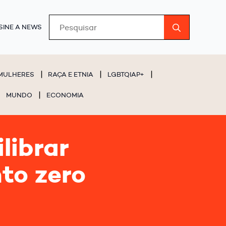
Search
SINE A NEWS
for:
MULHERES
RAÇA E ETNIA
LGBTQIAP+
MUNDO
ECONOMIA
librar
to zero