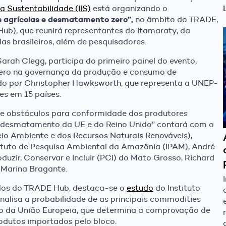
ra Sustentabilidade (IIS)
está organizando o
 agrícolas e desmatamento zero”,
no âmbito do TRADE,
b), que reunirá representantes do Itamaraty, da
as brasileiros, além de pesquisadores.
arah Clegg, participa do primeiro painel do evento,
ro na governança da produção e consumo de
do por Christopher Hawksworth, que representa a UNEP-
es em 15 países.
 e obstáculos para conformidade dos produtores
e desmatamento da UE e do Reino Unido” contará com o
Meio Ambiente e dos Recursos Naturais Renováveis),
tituto de Pesquisa Ambiental da Amazônia (IPAM), André
oduzir, Conservar e Incluir (PCI) do Mato Grosso, Richard
, Marina Bragante.
tados do TRADE Hub, destaca-se o
estudo
do Instituto
analisa a probabilidade de as principais commodities
ção da União Europeia, que determina a comprovação de
odutos importados pelo bloco.