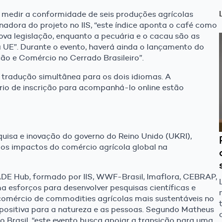
a medir a conformidade de seis produções agrícolas
enadora do projeto no IIS, “este índice aponta o café como
a legislação, enquanto a pecuária e o cacau são as
a UE”. Durante o evento, haverá ainda o lançamento do
ão e Comércio no Cerrado Brasileiro”.
 tradução simultânea para os dois idiomas. A
io de inscrição para acompanhá-lo online estão
uisa e inovação do governo do Reino Unido (UKRI),
r os impactos do comércio agrícola global na
RADE Hub, formado por IIS, WWF-Brasil, Imaflora, CEBRAP,
forços para desenvolver pesquisas científicas e
e comércio de commodities agrícolas mais sustentáveis no
positiva para a natureza e as pessoas. Segundo Matheus
Brasil, “este evento busca apoiar a transição para uma