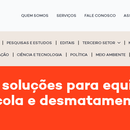
QUEM SOMOS
SERVIÇOS
FALE CONOSCO
AS
PESQUISAS E ESTUDOS
EDITAIS
TERCEIRO SETOR
AÇÃO
CIÊNCIA E TECNOLOGIA
POLÍTICA
MEIO AMBIENTE
soluções para equi
cola e desmatamen