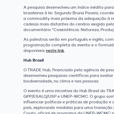
A pesquisa desenvolveu um índice inédito par
brasileiras à lei. Segundo Bruna Pavani, coord
a commodity mais próxima da adequação à nov
cadeias mais distantes do cenário exigido pel
documentário “Coexistência: Natureza, Produç
As palestras serão em português e inglês, com
programação completa do evento e o formulár
disponíveis
neste link
.
Hub Brasil
O TRADE Hub, financiado pela agência de pesq
desenvolveu pesquisas científicas para avalia
biodiversidade, no clima e nas pessoas.
O evento é uma iniciativa do Hub Brasil do T
GPP/ESALQ/USP e UNEP-WCMC. O grupo soma es
influenciar políticas e práticas de produção 
país, explorando medidas para uma transição 
Couto, oficial de programa da UNEP-WCMC no 