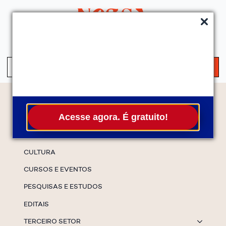
QUEM SOMOS
SERVIÇOS
FALE CONOSCO
ASSINE A NEWS
S
fo
Temas
Acesse agora. É gratuito!
ESPECIAIS
CULTURA
CURSOS E EVENTOS
PESQUISAS E ESTUDOS
EDITAIS
TERCEIRO SETOR