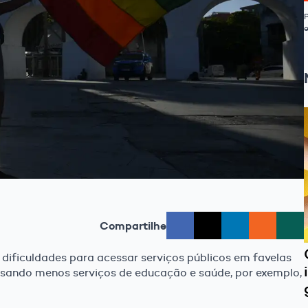
Compartilhe
ificuldades para acessar serviços públicos em favelas
ssando menos serviços de educação e saúde, por exemplo,