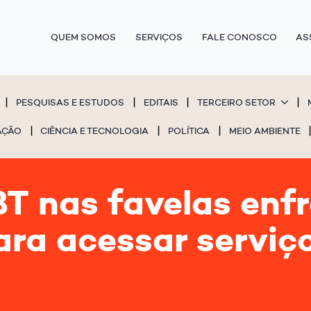
QUEM SOMOS
SERVIÇOS
FALE CONOSCO
AS
PESQUISAS E ESTUDOS
EDITAIS
TERCEIRO SETOR
AÇÃO
CIÊNCIA E TECNOLOGIA
POLÍTICA
MEIO AMBIENTE
T nas favelas enf
ara acessar serviço