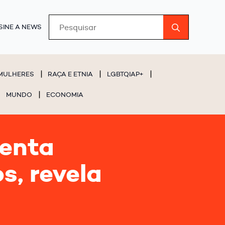
Search
SINE A NEWS
for:
MULHERES
RAÇA E ETNIA
LGBTQIAP+
MUNDO
ECONOMIA
renta
s, revela