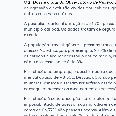
O
1º Dossiê anual do Observatório de Violênc
de agressão e exclusão vividos por lésbicas, ga
outras nesses territórios.
A pesquisa reuniu informações de 1.705 pessoas
município carioca. Os dados tratam de segura
e renda.
A população travestigênere – pessoas trans, t
acesso. Na educação, por exemplo, 25,5% de t
os estudos e sequer acessou o ensino médio, e
não trans, esse índice é de 8%.
Em relação ao emprego, o dossiê mostra que 
mensal abaixo de R$ 500. Dessas, 60% são pe
mulheres lésbicas disseram ter sofrido assédi
conseguem acessar os medicamentos necessári
Em relação à segurança pública, a maior parte
impossibilitada de acessar sua moradia em dec
cerca de 66,59% são pessoas negras. Além dis
sofreram algum tipo de violência durante uma