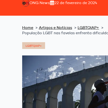
ONG News
22 de fevereiro de 2024
Home
Artigos e Notícias
LGBTQIAP+
População LGBT nas favelas enfrenta dificulda
LGBTQIAP+