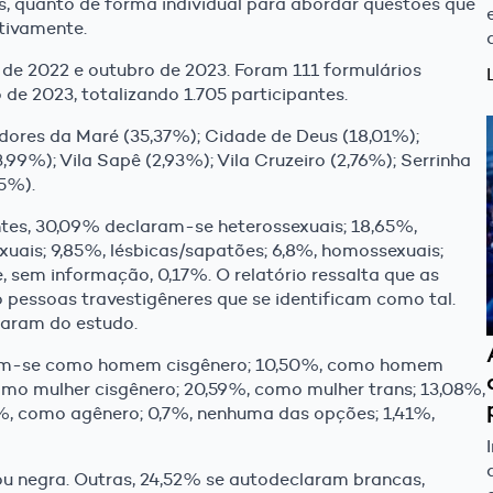
s, quanto de forma individual para abordar questões que
tivamente.
 de 2022 e outubro de 2023. Foram 111 formulários
de 2023, totalizando 1.705 participantes.
dores da Maré (35,37%); Cidade de Deus (18,01%);
99%); Vila Sapê (2,93%); Vila Cruzeiro (2,76%); Serrinha
35%).
tes, 30,09% declaram-se heterossexuais; 18,65%,
exuais; 9,85%, lésbicas/sapatões; 6,8%, homossexuais;
, sem informação, 0,17%. O relatório ressalta que as
 pessoas travestigêneres que se identificam como tal.
param do estudo.
aram-se como homem cisgênero; 10,50%, como homem
omo mulher cisgênero; 20,59%, como mulher trans; 13,08%,
3%, como agênero; 0,7%, nenhuma das opções; 1,41%,
ou negra. Outras, 24,52% se autodeclaram brancas,