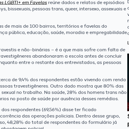
ias LGBTI+ em Favelas
reúne dados e relatos de episódios
ys, bissexuais, pessoas trans, queer, intersexo, assexuais e
 de mais de 100 bairros, territórios e favelas do
nça pública, educação, saúde, moradia e empregabilidade
ravestis e não-binárias – é a que mais sofre com falta de
ravestigêneres abandonaram a escola antes de concluir
nquanto entre o restante dos entrevistados, as pessoas
cerca de 9,4% dos respondentes estão vivendo com renda
ssoas travestigêneres. Outro dado mostra que 80% das
o sexual no trabalho. Na saúde, 28% dos homens trans não
os no posto de saúde por ausência desses remédios.
 dos respondentes (69,56%) disse ter ficado
orrência das operações policiais. Dentro desse grupo,
so, 48,28% do total de respondentes do formulário já
 abordagem policial.