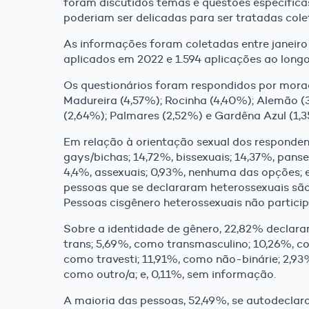
foram discutidos temas e questões específica
poderiam ser delicadas para ser tratadas cole
As informações foram coletadas entre janeiro
aplicados em 2022 e 1.594 aplicações ao longo 
Os questionários foram respondidos por mora
Madureira (4,57%); Rocinha (4,40%); Alemão (3,
(2,64%); Palmares (2,52%) e Gardêna Azul (1,
Em relação à orientação sexual dos responden
gays/bichas; 14,72%, bissexuais; 14,37%, pans
4,4%, assexuais; 0,93%, nenhuma das opções; e
pessoas que se declararam heterossexuais são
Pessoas cisgênero heterossexuais não partici
Sobre a identidade de gênero, 22,82% decl
trans; 5,69%, como transmasculino; 10,26%, c
como travesti; 11,91%, como não-binárie; 2,9
como outro/a; e, 0,11%, sem informação.
A maioria das pessoas, 52,49%, se autodeclar