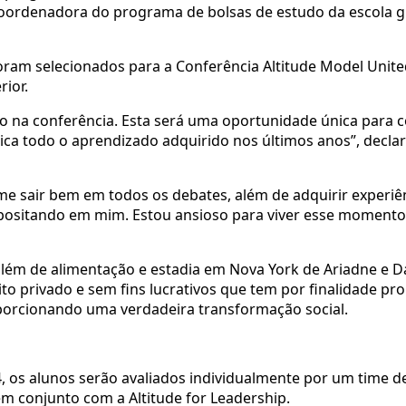
coordenadora do programa de bolsas de estudo da escola 
ram selecionados para a Conferência Altitude Model Unite
rior.
ção na conferência. Esta será uma oportunidade única para 
ica todo o aprendizado adquirido nos últimos anos”, decla
 me sair bem em todos os debates, além de adquirir experiê
depositando em mim. Estou ansioso para viver esse moment
além de alimentação e estadia em Nova York de Ariadne e D
eito privado e sem fins lucrativos que tem por finalidade p
porcionando uma verdadeira transformação social.
4, os alunos serão avaliados individualmente por um time d
em conjunto com a Altitude for Leadership.