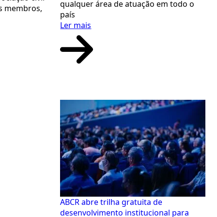
qualquer área de atuação em todo o
dos membros,
país
Ler mais
ABCR abre trilha gratuita de
desenvolvimento institucional para