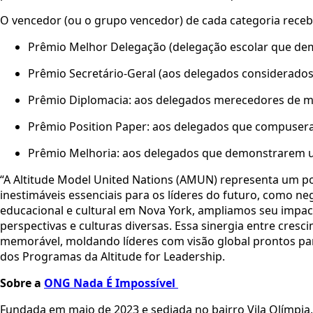
O vencedor (ou o grupo vencedor) de cada categoria receb
Prêmio Melhor Delegação (delegação escolar que dem
Prêmio Secretário-Geral (aos delegados considerado
Prêmio Diplomacia: aos delegados merecedores de 
Prêmio Position Paper: aos delegados que compuse
Prêmio Melhoria: aos delegados que demonstrarem um
“A Altitude Model United Nations (AMUN) representa um pon
inestimáveis essenciais para os líderes do futuro, como n
educacional e cultural em Nova York, ampliamos seu impa
perspectivas e culturas diversas. Essa sinergia entre cres
memorável, moldando líderes com visão global prontos par
dos Programas da Altitude for Leadership.
Sobre a
ONG Nada É Impossível
Fundada em maio de 2023 e sediada no bairro Vila Olímpia, 