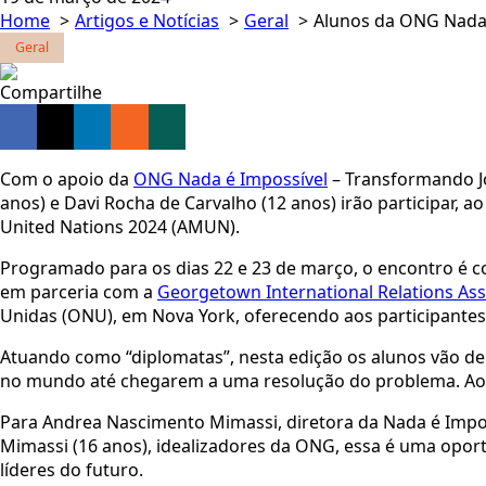
Home
Artigos e Notícias
Geral
Alunos da ONG Nada 
Geral
Compartilhe
Com o apoio da
ONG Nada é Impossível
– Transformando Jo
anos) e Davi Rocha de Carvalho (12 anos) irão participar, a
United Nations 2024 (AMUN).
Programado para os dias 22 e 23 de março, o encontro é 
em parceria com a
Georgetown International Relations Ass
Unidas (ONU), em Nova York, oferecendo aos participantes
Atuando como “diplomatas”, nesta edição os alunos vão deba
no mundo até chegarem a uma resolução do problema. Ao t
Para Andrea Nascimento Mimassi, diretora da Nada é Impo
Mimassi (16 anos), idealizadores da ONG, essa é uma oport
líderes do futuro.