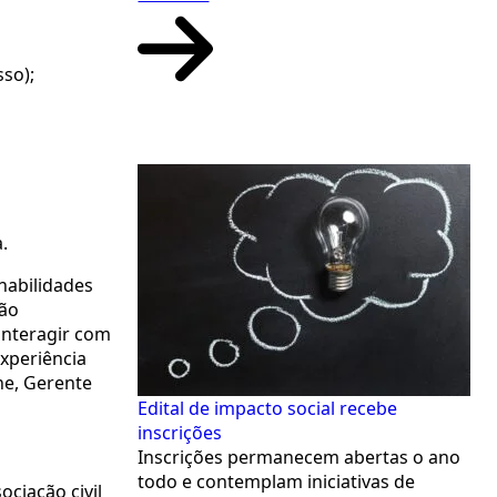
sso);
.
habilidades
são
interagir com
experiência
ne, Gerente
Edital de impacto social recebe
inscrições
Inscrições permanecem abertas o ano
todo e contemplam iniciativas de
ciação civil