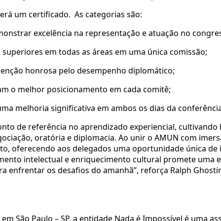
erá um certificado. As categorias são:
onstrar excelência na representação e atuação no congre
s superiores em todas as áreas em uma única comissão;
menção honrosa pelo desempenho diplomático;
ram o melhor posicionamento em cada comitê;
a melhoria significativa em ambos os dias da conferência
to de referência no aprendizado experiencial, cultivando 
egociação, oratória e diplomacia. Ao unir o AMUN com imer
cto, oferecendo aos delegados uma oportunidade única de 
cimento intelectual e enriquecimento cultural promete uma 
a enfrentar os desafios do amanhã”, reforça Ralph Ghosti
em São Paulo – SP, a entidade Nada é Impossível é uma asso