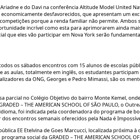
 Ariadne e do Davi na conferência Altitude Model United Na
s economicamente desfavorecidos, que apresentam um exc
 competições porque a renda familiar não permite. Ambos 
ortunidade incrível como esta para aprimorarem ainda mai
ial que eles vão participar em Nova York serão fundamenta
odos os sábados encontros com 15 alunos de escolas públ
nte as aulas, totalmente em inglês, os estudantes participam
alizadores da ONG, Georges e Pedro Mimassi, são os ment
sa parcial no Colégio Objetivo do bairro Monte Kemel, onde
pela GRADED – THE AMERICAN SCHOOL OF SÃO PAULO, o Outr
dioma, foi indicada pela coordenadora do programa de bo
par dos encontros semanais oferecidos pela Nada é Impossív
 pública EE Etelvina de Goes Marcucci, localizada próxima 
m, o programa social da GRADED – THE AMERICAN SCHOOL O