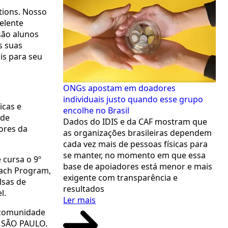
tions. Nosso
elente
são alunos
s suas
is para seu
ONGs apostam em doadores
individuais justo quando esse grupo
icas e
encolhe no Brasil
 de
Dados do IDIS e da CAF mostram que
ores da
as organizações brasileiras dependem
cada vez mais de pessoas físicas para
se manter, no momento em que essa
 cursa o 9º
base de apoiadores está menor e mais
each Program,
exigente com transparência e
lsas de
resultados
el.
Ler mais
à comunidade
F SÃO PAULO.