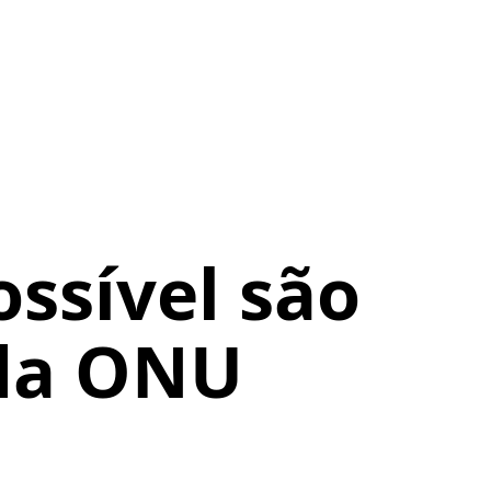
ssível são
 da ONU