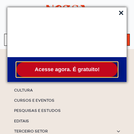
QUEM SOMOS
SERVIÇOS
FALE CONOSCO
ASSINE A NEWS
S
fo
Temas
Acesse agora. É gratuito!
ESPECIAIS
CULTURA
CURSOS E EVENTOS
PESQUISAS E ESTUDOS
EDITAIS
TERCEIRO SETOR