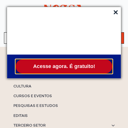
QUEM SOMOS
SERVIÇOS
FALE CONOSCO
ASSINE A NEWS
S
fo
Temas
Acesse agora. É gratuito!
ESPECIAIS
CULTURA
CURSOS E EVENTOS
PESQUISAS E ESTUDOS
EDITAIS
TERCEIRO SETOR