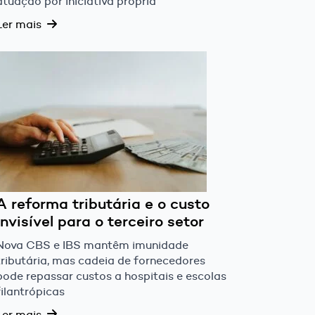
atuação por iniciativa própria
Ler mais
A reforma tributária e o custo
invisível para o terceiro setor
Nova CBS e IBS mantêm imunidade
tributária, mas cadeia de fornecedores
pode repassar custos a hospitais e escolas
filantrópicas
Ler mais