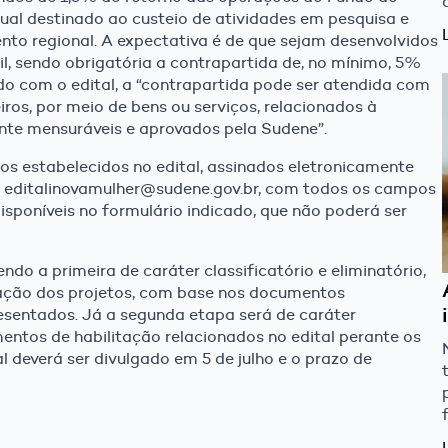
al destinado ao custeio de atividades em pesquisa e
nto regional. A expectativa é de que sejam desenvolvidos
l, sendo obrigatória a contrapartida de, no mínimo, 5%
do com o edital, a “contrapartida pode ser atendida com
ros, por meio de bens ou serviços, relacionados à
te mensuráveis e aprovados pela Sudene”.
os estabelecidos no edital, assinados eletronicamente
il editalinovamulher@sudene.gov.br, com todos os campos
sponíveis no formulário indicado, que não poderá ser
do a primeira de caráter classificatório e eliminatório,
icação dos projetos, com base nos documentos
esentados. Já a segunda etapa será de caráter
mentos de habilitação relacionados no edital perante os
l deverá ser divulgado em 5 de julho e o prazo de