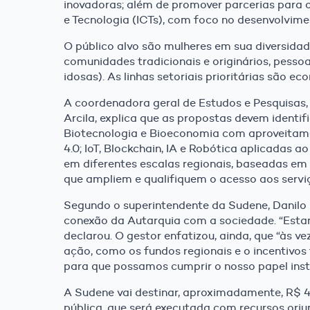
inovadoras; além de promover parcerias para o
e Tecnologia (ICTs), com foco no desenvolvime
O público alvo são mulheres em sua diversidade 
comunidades tradicionais e originários, pesso
idosas). As linhas setoriais prioritárias são 
A coordenadora geral de Estudos e Pesquisas, 
Arcila, explica que as propostas devem identifi
Biotecnologia e Bioeconomia com aproveitamen
4.0; IoT, Blockchain, IA e Robótica aplicadas a
em diferentes escalas regionais, baseadas em 
que ampliem e qualifiquem o acesso aos serviç
Segundo o superintendente da Sudene, Danilo C
conexão da Autarquia com a sociedade. “Esta
declarou. O gestor enfatizou, ainda, que “às v
ação, como os fundos regionais e o incentivos 
para que possamos cumprir o nosso papel insti
A Sudene vai destinar, aproximadamente, R$ 4
pública, que será executada com recursos ori