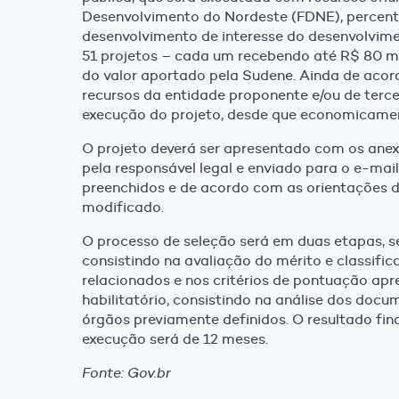
Desenvolvimento do Nordeste (FDNE), percentu
desenvolvimento de interesse do desenvolvime
51 projetos – cada um recebendo até R$ 80 mi
do valor aportado pela Sudene. Ainda de acor
recursos da entidade proponente e/ou de tercei
execução do projeto, desde que economicamen
O projeto deverá ser apresentado com os anex
pela responsável legal e enviado para o e-ma
preenchidos e de acordo com as orientações di
modificado.
O processo de seleção será em duas etapas, sen
consistindo na avaliação do mérito e classif
relacionados e nos critérios de pontuação apr
habilitatório, consistindo na análise dos docu
órgãos previamente definidos. O resultado fina
execução será de 12 meses.
Fonte: Gov.br