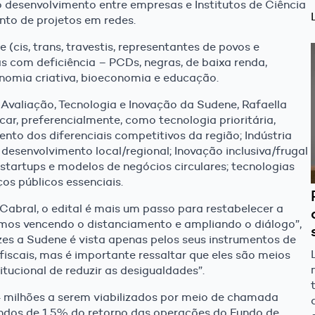
 desenvolvimento entre empresas e Institutos de Ciência
nto de projetos em redes.
(cis, trans, travestis, representantes de povos e
as com deficiência – PCDs, negras, de baixa renda,
economia criativa, bioeconomia e educação.
Avaliação, Tecnologia e Inovação da Sudene, Rafaella
car, preferencialmente, como tecnologia prioritária,
to dos diferenciais competitivos da região; Indústria
o desenvolvimento local/regional; Inovação inclusiva/frugal
startups e modelos de negócios circulares; tecnologias
os públicos essenciais.
abral, o edital é mais um passo para restabelecer a
mos vencendo o distanciamento e ampliando o diálogo”,
ezes a Sudene é vista apenas pelos seus instrumentos de
fiscais, mas é importante ressaltar que eles são meios
tucional de reduzir as desigualdades”.
 milhões a serem viabilizados por meio de chamada
undos de 1,5% do retorno das operações do Fundo de