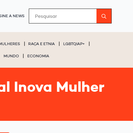
Search
SINE A NEWS
for:
MULHERES
RAÇA E ETNIA
LGBTQIAP+
MUNDO
ECONOMIA
al Inova Mulher