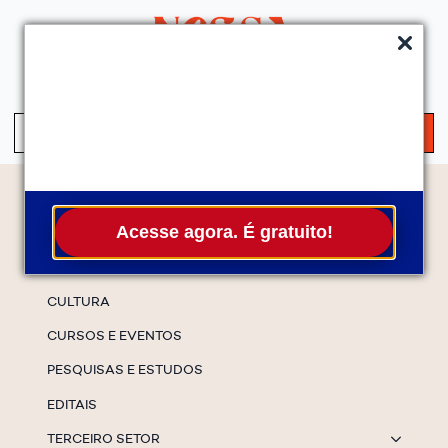
QUEM SOMOS
SERVIÇOS
FALE CONOSCO
ASSINE A NEWS
S
fo
Temas
Acesse agora. É gratuito!
ESPECIAIS
CULTURA
CURSOS E EVENTOS
PESQUISAS E ESTUDOS
EDITAIS
TERCEIRO SETOR