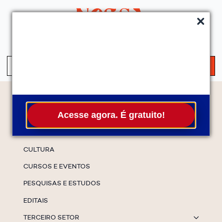
QUEM SOMOS
SERVIÇOS
FALE CONOSCO
ASSINE A NEWS
S
fo
Temas
Acesse agora. É gratuito!
ESPECIAIS
CULTURA
CURSOS E EVENTOS
PESQUISAS E ESTUDOS
EDITAIS
TERCEIRO SETOR