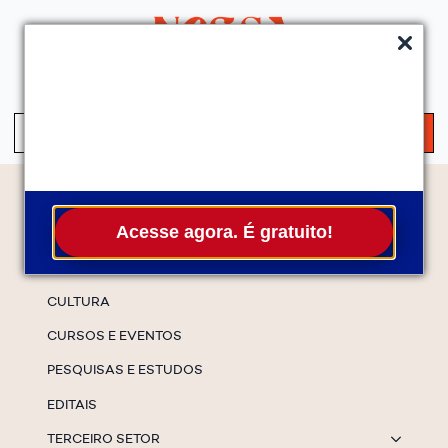
QUEM SOMOS
SERVIÇOS
FALE CONOSCO
ASSINE A NEWS
S
fo
Temas
Acesse agora. É gratuito!
ESPECIAIS
CULTURA
CURSOS E EVENTOS
PESQUISAS E ESTUDOS
EDITAIS
TERCEIRO SETOR