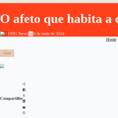
O afeto que habita a
ONG News
6 de maio de 2024
Home
Geral
Compartilhe