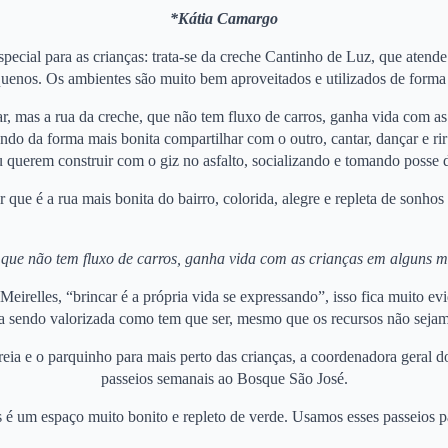
*Kátia Camargo
cial para as crianças: trata-se da creche Cantinho de Luz, que atende
quenos. Os ambientes são muito bem aproveitados e utilizados de forma r
r, mas a rua da creche, que não tem fluxo de carros, ganha vida com as 
dendo da forma mais bonita compartilhar com o outro, cantar, dançar e 
uerem construir com o giz no asfalto, socializando e tomando posse do
r que é a rua mais bonita do bairro, colorida, alegre e repleta de sonhos
 que não tem fluxo de carros, ganha vida com as crianças em alguns 
eirelles, “brincar é a própria vida se expressando”, isso fica muito ev
a sendo valorizada como tem que ser, mesmo que os recursos não sejam
 areia e o parquinho para mais perto das crianças, a coordenadora geral 
passeios semanais ao Bosque São José.
é um espaço muito bonito e repleto de verde. Usamos esses passeios p