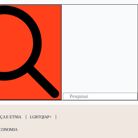
Search
for:
ÇA E ETNIA
LGBTQIAP+
CONOMIA