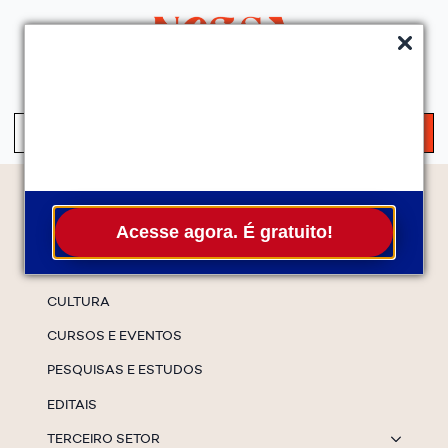
QUEM SOMOS
SERVIÇOS
FALE CONOSCO
ASSINE A NEWS
S
fo
Temas
Acesse agora. É gratuito!
ESPECIAIS
CULTURA
CURSOS E EVENTOS
PESQUISAS E ESTUDOS
EDITAIS
TERCEIRO SETOR