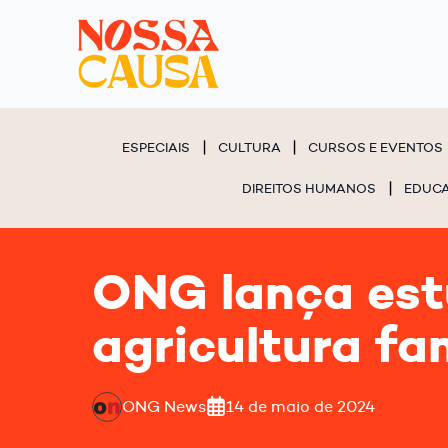
ESPECIAIS
CULTURA
CURSOS E EVENTOS
DIREITOS HUMANOS
EDUC
ONG lança estu
agricultura fam
ONG News
14 de maio de 2024