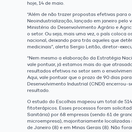
hoje, 14 de maio.
“Além de não trazer propostas efetivas para o 
Neoindustrialização, lançado em janeiro pelo v
Ministério do Desenvolvimento Agrário e Agric
o setor. Ou seja, mais uma vez, o país coloca
nacional, deixando para trás aqueles que detê
medicinais”, alerta Sergio Leitão, diretor-exec
“Nem mesmo a elaboração da Estratégia Nacion
vale pontuar, já estamos mais do que atrasado
resultados efetivos no setor sem o envolvime
Aqui, vale pontuar que o prazo de 90 dias par
Desenvolvimento Industrial (CNDI) encerrou-se
resultado.
O estudo do Escolhas mapeou um total de 514
fitoterápicos. Esses processos foram solicitad
Sanitária) por 68 empresas (sendo 61 de gran
microempresa), majoritariamente localizadas 
de Janeiro (8) e em Minas Gerais (8). Não for