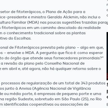
setor de fitoterápicos, o Plano de Ação para a
ice-presidente e ministro Geraldo Alckmin, não inclui o
ultura Familiar (MDA) nas poucas sugestões trazidas para
 os fitoterápicos em um caminho descolado da realidade
m o conhecimento tradicional sobre as plantas
utivo do Escolhas.
al de Fitoterápicos prevista pelo plano – algo em que,
s – envolve o MDA. A pergunta que fica é: como esperar
nto do órgão que atende seus fornecedores primordiais?”
a a revisão do plano pelo Conselho Nacional de
 em abril e, até agora, não há qualquer retorno sobre o
 processos de regularização de um total de 343 produtos
os junto à Anvisa (Agência Nacional de Vigilância
de ou médio porte, 6 empresas de pequeno porte e uma
na região Sudeste, sobretudo em São Paulo (25), no Rio
am identificadas cooperativas ou associações de