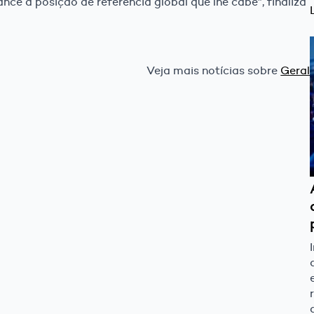
ance a posição de referência global que lhe cabe”, finaliza
Veja mais notícias sobre
Geral