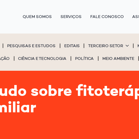
QUEM SOMOS
SERVIÇOS
FALE CONOSCO
AS
PESQUISAS E ESTUDOS
EDITAIS
TERCEIRO SETOR
AÇÃO
CIÊNCIA E TECNOLOGIA
POLÍTICA
MEIO AMBIENTE
do sobre fitoterá
iliar