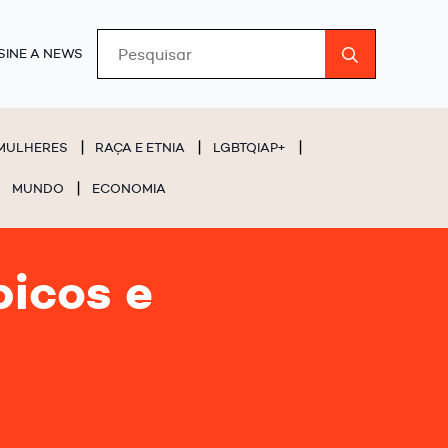
Search
SINE A NEWS
for:
MULHERES
RAÇA E ETNIA
LGBTQIAP+
MUNDO
ECONOMIA
picos e