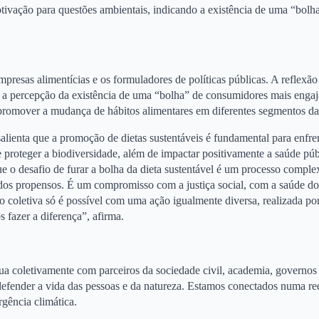
otivação para questões ambientais, indicando a existência de uma “bolh
presas alimentícias e os formuladores de políticas públicas. A reflexão
s e a percepção da existência de uma “bolha” de consumidores mais eng
a promover a mudança de hábitos alimentares em diferentes segmentos d
ienta que a promoção de dietas sustentáveis é fundamental para enfren
e proteger a biodiversidade, além de impactar positivamente a saúde púb
 o desafio de furar a bolha da dieta sustentável é um processo comple
 dos propensos. É um compromisso com a justiça social, com a saúde do
 coletiva só é possível com uma ação igualmente diversa, realizada por
 fazer a diferença”, afirma.
 coletivamente com parceiros da sociedade civil, academia, governos
defender a vida das pessoas e da natureza. Estamos conectados numa re
gência climática.