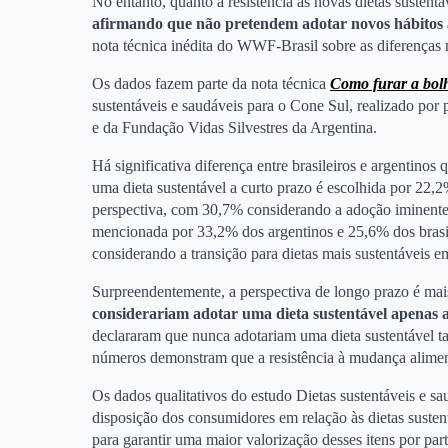
No entanto, quanto à resistência às novas dietas sustentá
afirmando que não pretendem adotar novos hábitos 
nota técnica inédita do WWF-Brasil sobre as diferenças n
Os dados fazem parte da nota técnica
Como furar a bolh
sustentáveis e saudáveis para o Cone Sul, realizado p
e da Fundação Vidas Silvestres da Argentina.
Há significativa diferença entre brasileiros e argentinos
uma dieta sustentável a curto prazo é escolhida por 22,
perspectiva, com 30,7% considerando a adoção iminente,
mencionada por 33,2% dos argentinos e 25,6% dos brasil
considerando a transição para dietas mais sustentáveis e
Surpreendentemente, a perspectiva de longo prazo é mais
considerariam adotar uma dieta sustentável apenas 
declararam que nunca adotariam uma dieta sustentável ta
números demonstram que a resistência à mudança alimen
Os dados qualitativos do estudo Dietas sustentáveis e s
disposição dos consumidores em relação às dietas susten
para garantir uma maior valorização desses itens por pa