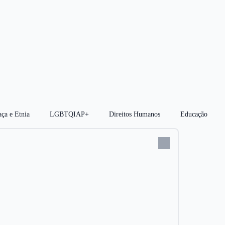
ça e Etnia
LGBTQIAP+
Direitos Humanos
Educação