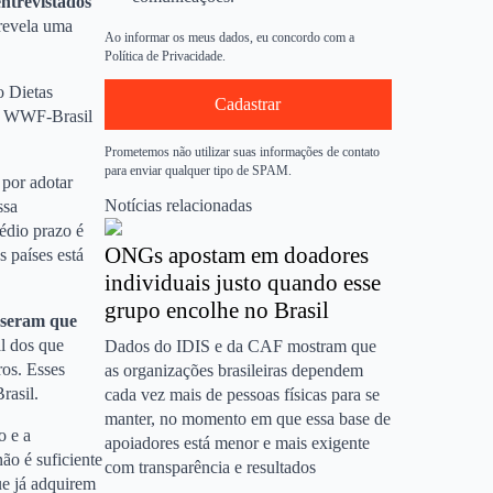
entrevistados
revela uma
Ao informar os meus dados, eu concordo com a
Política de Privacidade.
o Dietas
Cadastrar
do WWF-Brasil
Prometemos não utilizar suas informações de contato
para enviar qualquer tipo de SPAM.
 por adotar
Notícias relacionadas
ssa
édio prazo é
ONGs apostam em doadores
 países está
individuais justo quando esse
grupo encolhe no Brasil
sseram que
l dos que
Dados do IDIS e da CAF mostram que
ros. Esses
as organizações brasileiras dependem
rasil.
cada vez mais de pessoas físicas para se
manter, no momento em que essa base de
o e a
apoiadores está menor e mais exigente
ão é suficiente
com transparência e resultados
ue já adquirem