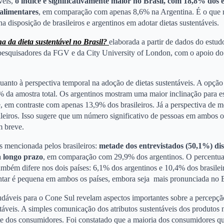
veis,
o índice é significativamente maior no Brasil, com 18,8% dos 
alimentares
, em comparação com apenas 8,6% na Argentina. É o que 
a disposição de brasileiros e argentinos em adotar dietas sustentáveis.
a da dieta sustentável no Brasil?
elaborada a partir de dados do estud
or pesquisadores da FGV e da City University of London, com o apoio 
 quanto à perspectiva temporal na adoção de dietas sustentáveis. A opção
2% da amostra total. Os argentinos mostram uma maior inclinação para e
 em contraste com apenas 13,9% dos brasileiros. Já a perspectiva de m
eiros. Isso sugere que um número significativo de pessoas em ambos os
m breve.
 mencionada pelos brasileiros:
metade dos entrevistados (50,1%) di
a longo prazo
, em comparação com 29,9% dos argentinos. O percentua
mbém difere nos dois países: 6,1% dos argentinos e 10,4% dos brasilei
tar é pequena em ambos os países, embora seja mais pronunciada no B
audáveis para o Cone Sul revelam aspectos importantes sobre a percepçã
táveis. A simples comunicação dos atributos sustentáveis dos produtos n
rte dos consumidores. Foi constatado que a maioria dos consumidores q