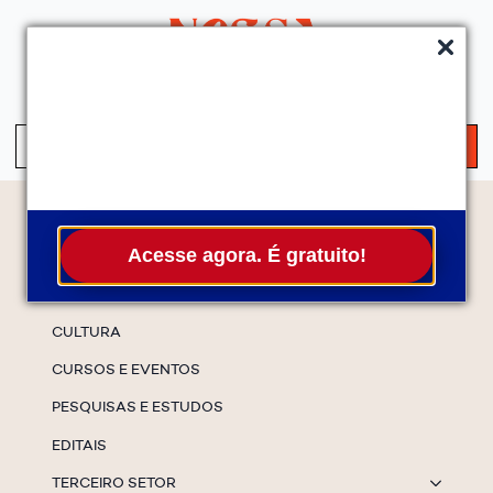
QUEM SOMOS
SERVIÇOS
FALE CONOSCO
ASSINE A NEWS
S
fo
Temas
Acesse agora. É gratuito!
ESPECIAIS
CULTURA
CURSOS E EVENTOS
PESQUISAS E ESTUDOS
EDITAIS
TERCEIRO SETOR