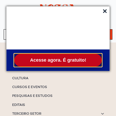
QUEM SOMOS
SERVIÇOS
FALE CONOSCO
ASSINE A NEWS
S
fo
Temas
Acesse agora. É gratuito!
ESPECIAIS
CULTURA
CURSOS E EVENTOS
PESQUISAS E ESTUDOS
EDITAIS
TERCEIRO SETOR