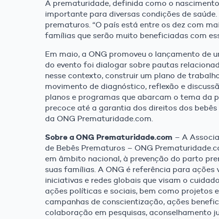
A prematuridade, definida como o nascimento 
importante para diversas condições de saúde
prematuros. “O país está entre os dez com m
famílias que serão muito beneficiadas com ess
Em maio, a ONG promoveu o lançamento de u
do evento foi dialogar sobre pautas relaciona
nesse contexto, construir um plano de trabalho
movimento de diagnóstico, reflexão e discussã
planos e programas que abarcam o tema da pr
precoce até a garantia dos direitos dos bebês 
da ONG Prematuridade.com.
Sobre a ONG Prematuridade.com
– A Associaç
de Bebês Prematuros – ONG Prematuridade.com
em âmbito nacional, à prevenção do parto pre
suas famílias. A ONG é referência para ações 
iniciativas e redes globais que visam o cuida
ações políticas e sociais, bem como projetos e
campanhas de conscientização, ações benefice
colaboração em pesquisas, aconselhamento jurí