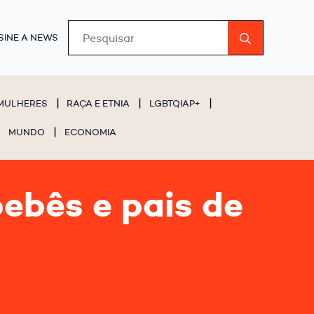
Search
SINE A NEWS
for:
MULHERES
RAÇA E ETNIA
LGBTQIAP+
MUNDO
ECONOMIA
ebês e pais de