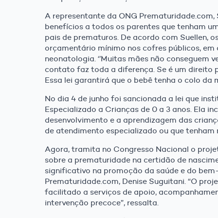
A representante da ONG Prematuridade.com, S
benefícios a todos os parentes que tenham u
pais de prematuros. De acordo com Suellen, o
orçamentário mínimo nos cofres públicos, e
neonatologia. ‘’Muitas mães não conseguem ver
contato faz toda a diferença. Se é um direito 
Essa lei garantirá que o bebê tenha o colo da 
No dia 4 de junho foi sancionada a lei que ins
Especializado a Crianças de 0 a 3 anos. Ela i
desenvolvimento e a aprendizagem das criança
de atendimento especializado ou que tenham 
Agora, tramita no Congresso Nacional o projet
sobre a prematuridade na certidão de nascim
significativo na promoção da saúde e do bem-
Prematuridade.com, Denise Suguitani. “O proje
facilitado a serviços de apoio, acompanhamen
intervenção precoce”, ressalta.