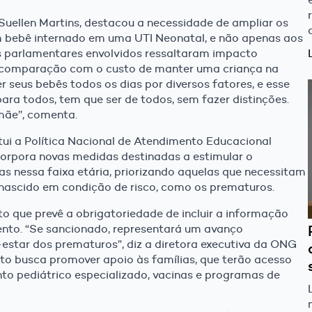
uellen Martins, destacou a necessidade de ampliar os
m bebê internado em uma UTI Neonatal, e não apenas aos
s parlamentares envolvidos ressaltaram impacto
m comparação com o custo de manter uma criança na
 seus bebês todos os dias por diversos fatores, e esse
para todos, tem que ser de todos, sem fazer distinções.
mãe’’, comenta.
titui a Política Nacional de Atendimento Educacional
ncorpora novas medidas destinadas a estimular o
s nessa faixa etária, priorizando aquelas que necessitam
nascido em condição de risco, como os prematuros.
o que prevê a obrigatoriedade de incluir a informação
ento. “Se sancionado, representará um avanço
estar dos prematuros”, diz a diretora executiva da ONG
to busca promover apoio às famílias, que terão acesso
to pediátrico especializado, vacinas e programas de