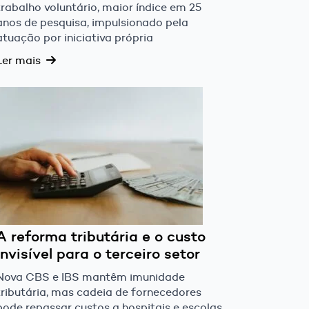
trabalho voluntário, maior índice em 25
anos de pesquisa, impulsionado pela
atuação por iniciativa própria
Ler mais
A reforma tributária e o custo
invisível para o terceiro setor
Nova CBS e IBS mantêm imunidade
tributária, mas cadeia de fornecedores
pode repassar custos a hospitais e escolas