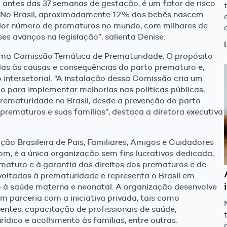
antes das 37 semanas de gestação, é um fator de risco
. No Brasil, aproximadamente 12% dos bebês nascem
aior número de prematuros no mundo, com milhares de
es avanços na legislação”, salienta Denise.
ma Comissão Temática de Prematuridade. O propósito
das às causas e consequências do parto prematuro e,
 intersetorial. “A instalação dessa Comissão cria um
o para implementar melhorias nas políticas públicas,
ematuridade no Brasil, desde a prevenção do parto
prematuros e suas famílias”, destaca a diretora executiva
ão Brasileira de Pais, Familiares, Amigos e Cuidadores
, é a única organização sem fins lucrativos dedicada,
maturo e à garantia dos direitos dos prematuros e de
voltadas à prematuridade e representa o Brasil em
do à saúde materna e neonatal. A organização desenvolve
m parceria com a iniciativa privada, tais como
ntes, capacitação de profissionais de saúde,
dico e acolhimento às famílias, entre outras.