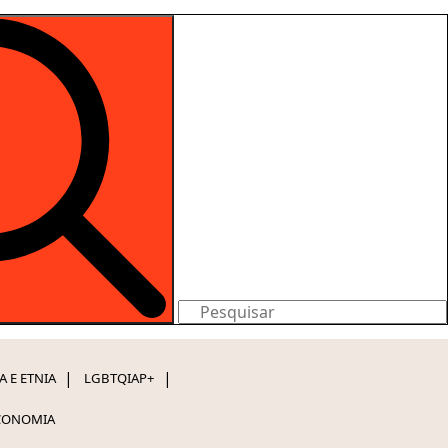
Search
for:
A E ETNIA
LGBTQIAP+
CONOMIA