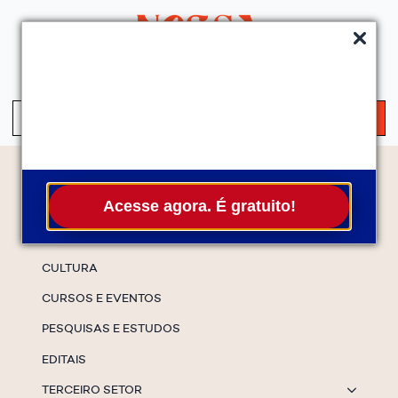
QUEM SOMOS
SERVIÇOS
FALE CONOSCO
ASSINE A NEWS
S
fo
Temas
Acesse agora. É gratuito!
ESPECIAIS
CULTURA
CURSOS E EVENTOS
PESQUISAS E ESTUDOS
EDITAIS
TERCEIRO SETOR