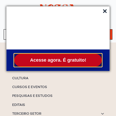
QUEM SOMOS
SERVIÇOS
FALE CONOSCO
ASSINE A NEWS
S
fo
Temas
Acesse agora. É gratuito!
ESPECIAIS
CULTURA
CURSOS E EVENTOS
PESQUISAS E ESTUDOS
EDITAIS
TERCEIRO SETOR