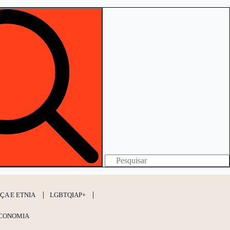
Search
for:
ÇA E ETNIA
LGBTQIAP+
CONOMIA