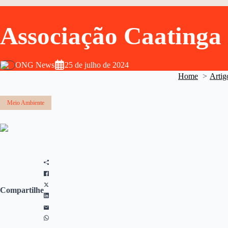
Associação Caatinga 
ONG News
25 de julho de 2024
Home
Artig
Meio Ambiente
Compartilhe