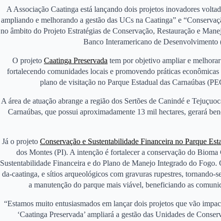
A Associação Caatinga está lançando dois projetos inovadores volta
ampliando e melhorando a gestão das UCs na Caatinga” e “Conservaçã
no âmbito do Projeto Estratégias de Conservação, Restauração e Mane
Banco Interamericano de Desenvolvimento (
O projeto
Caatinga Preservada
tem por objetivo ampliar e melhora
fortalecendo comunidades locais e promovendo práticas econômicas s
plano de visitação no Parque Estadual das Carnaúbas (PEC);
A área de atuação abrange a região dos Sertões de Canindé e Tejuçuoc
Carnaúbas, que possui aproximadamente 13 mil hectares, gerará benef
Já o projeto
Conservação e Sustentabilidade Financeira no Parque Est
dos Montes (PI). A intenção é fortalecer a conservação do Bioma
Sustentabilidade Financeira e do Plano de Manejo Integrado do Fogo. 
da-caatinga, e sítios arqueológicos com gravuras rupestres, tornando-
a manutenção do parque mais viável, beneficiando as comuni
“Estamos muito entusiasmados em lançar dois projetos que vão impac
‘Caatinga Preservada’ ampliará a gestão das Unidades de Conserv