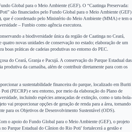
do Fundo Global para o Meio Ambiente (GEF). O “Caatinga Preservada:
 Poti” são financiados pelo Fundo Global para o Meio Ambiente (GEF)
re), que é coordenado pelo Ministério do Meio Ambiente (MMA) e tem o
versidade – Funbio como agência executora.
onservando a biodiversidade única da região de Caatinga no Ceará,
de quatro novas unidades de conservação no estado; elaboração de um
para boas práticas de cadeias produtivas no entorno do PEC.
içosa do Ceará, Granja e Pacujá. A conservação do Parque Estadual das
ia produtiva da carnaúba, além de contribuir diretamente para com os
porcionar a sustentabilidade financeira do parque, localizado em Buriti
o Poti (PECRP) e seu entorno, por meio da elaboração do Plano de
ersidade, incluindo espécies ameaçadas de extinção, como o tatu-bola-
jeto vai proporcionar opções de geração de renda para a área, tornando
nte para os Objetivos de Desenvolvimento Sustentável (ODS).
. Com o apoio do Fundo Global para o Meio Ambiente (GEF), o projeto
no Parque Estadual do Cânion do Rio Poti’ fortalecerá a gestão e