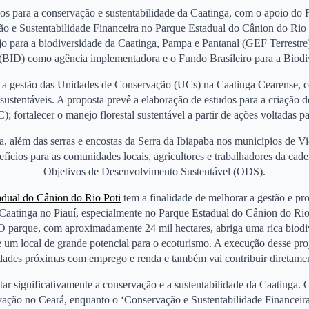
dos para a conservação e sustentabilidade da Caatinga, com o apoio 
o e Sustentabilidade Financeira no Parque Estadual do Cânion do Rio
jo para a biodiversidade da Caatinga, Pampa e Pantanal (GEF Terrest
BID) como agência implementadora e o Fundo Brasileiro para a Biodi
r a gestão das Unidades de Conservação (UCs) na Caatinga Cearense, c
ustentáveis. A proposta prevê a elaboração de estudos para a criação 
 fortalecer o manejo florestal sustentável a partir de ações voltadas 
a, além das serras e encostas da Serra da Ibiapaba nos municípios de V
ícios para as comunidades locais, agricultores e trabalhadores da cade
Objetivos de Desenvolvimento Sustentável (ODS).
adual do Cânion do Rio Poti
tem a finalidade de melhorar a gestão e pro
 Caatinga no Piauí, especialmente no Parque Estadual do Cânion do Ri
O parque, com aproximadamente 24 mil hectares, abriga uma rica biodiv
se um local de grande potencial para o ecoturismo. A execução desse pro
dades próximas com emprego e renda e também vai contribuir diretame
tar significativamente a conservação e a sustentabilidade da Caatinga
ação no Ceará, enquanto o ‘Conservação e Sustentabilidade Financeira 