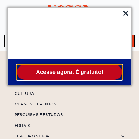
QUEM SOMOS
SERVIÇOS
FALE CONOSCO
ASSINE A NEWS
S
fo
Temas
Acesse agora. É gratuito!
ESPECIAIS
CULTURA
CURSOS E EVENTOS
PESQUISAS E ESTUDOS
EDITAIS
TERCEIRO SETOR