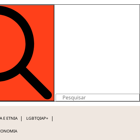
Search
for:
A E ETNIA
LGBTQIAP+
CONOMIA