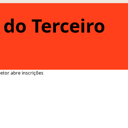
do Terceiro
etor abre inscrições