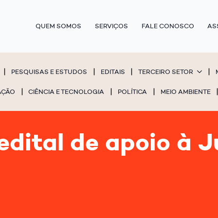
QUEM SOMOS
SERVIÇOS
FALE CONOSCO
AS
PESQUISAS E ESTUDOS
EDITAIS
TERCEIRO SETOR
AÇÃO
CIÊNCIA E TECNOLOGIA
POLÍTICA
MEIO AMBIENTE
dital de apoio à J