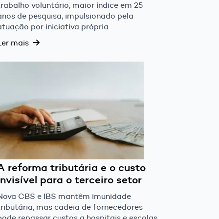
trabalho voluntário, maior índice em 25
anos de pesquisa, impulsionado pela
atuação por iniciativa própria
Ler mais
A reforma tributária e o custo
invisível para o terceiro setor
Nova CBS e IBS mantêm imunidade
tributária, mas cadeia de fornecedores
pode repassar custos a hospitais e escolas