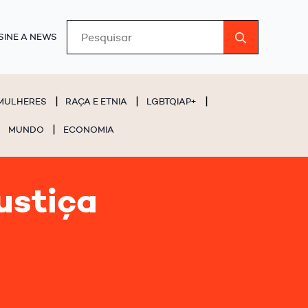
Search
SINE A NEWS
for:
MULHERES
RAÇA E ETNIA
LGBTQIAP+
MUNDO
ECONOMIA
ustiça