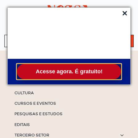
QUEM SOMOS
SERVIÇOS
FALE CONOSCO
ASSINE A NEWS
S
fo
Temas
Acesse agora. É gratuito!
ESPECIAIS
CULTURA
CURSOS E EVENTOS
PESQUISAS E ESTUDOS
EDITAIS
TERCEIRO SETOR