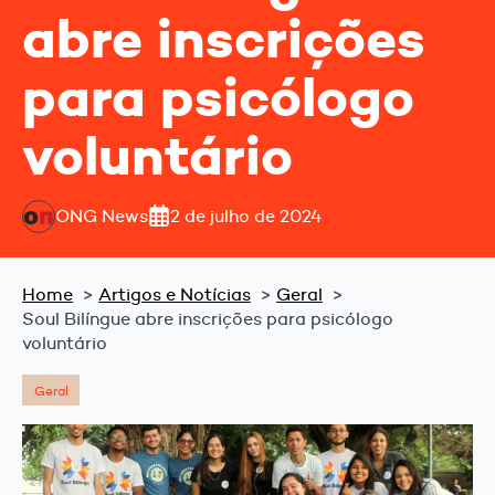
abre inscrições
para psicólogo
voluntário
ONG News
2 de julho de 2024
Home
Artigos e Notícias
Geral
Soul Bilíngue abre inscrições para psicólogo
voluntário
Geral