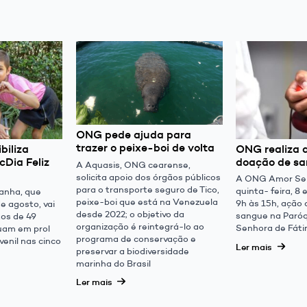
ONG pede ajuda para
trazer o peixe-boi de volta
biliza
ONG realiza 
cDia Feliz
doação de s
A Aquasis, ONG cearense,
solicita apoio dos órgãos públicos
A ONG Amor Se 
para o transporte seguro de Tico,
quinta- feira, 8 
anha, que
peixe-boi que está na Venezuela
9h às 15h, ação
e agosto, vai
desde 2022; o objetivo da
sangue na Paró
tos de 49
organização é reintegrá-lo ao
Senhora de Fáti
tuam em prol
programa de conservação e
venil nas cinco
Ler mais
preservar a biodiversidade
marinha do Brasil
Ler mais