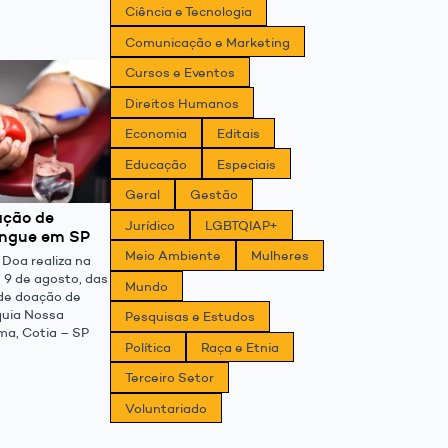
Ciência e Tecnologia
Comunicação e Marketing
Cursos e Eventos
Direitos Humanos
Economia
Editais
Educação
Especiais
Geral
Gestão
ação de
Jurídico
LGBTQIAP+
angue em SP
Meio Ambiente
Mulheres
Doa realiza na
e 9 de agosto, das
Mundo
 de doação de
quia Nossa
Pesquisas e Estudos
ma, Cotia – SP
Política
Raça e Etnia
Terceiro Setor
Voluntariado