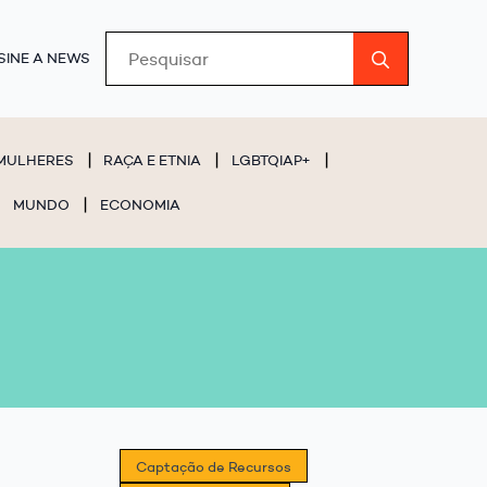
Search
SINE A NEWS
for:
MULHERES
RAÇA E ETNIA
LGBTQIAP+
MUNDO
ECONOMIA
Captação de Recursos