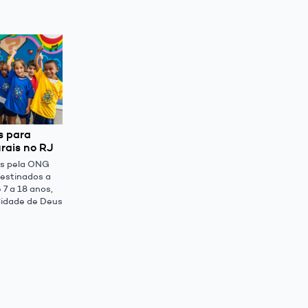
s para
urais no RJ
os pela ONG
estinados a
 7 a 18 anos,
idade de Deus