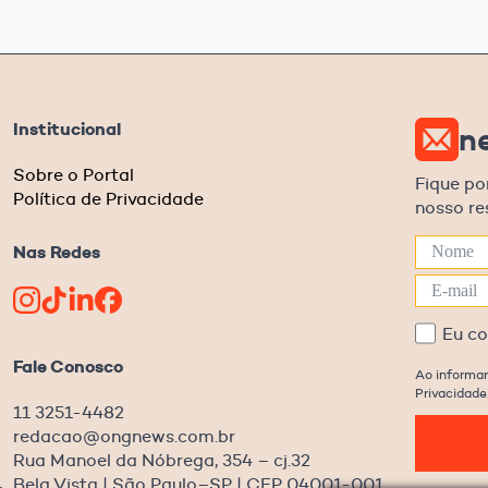
Institucional
n
Sobre o Portal
Fique po
Política de Privacidade
nosso r
Nas Redes
Eu c
Fale Conosco
Ao informar
Privacidade
11 3251-4482
redacao@ongnews.com.br
Rua Manoel da Nóbrega, 354 – cj.32
Bela Vista | São Paulo–SP | CEP 04001-001