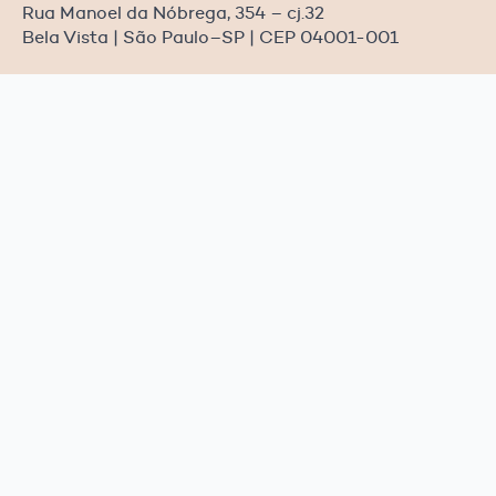
Rua Manoel da Nóbrega, 354 – cj.32
Bela Vista | São Paulo–SP | CEP 04001-001