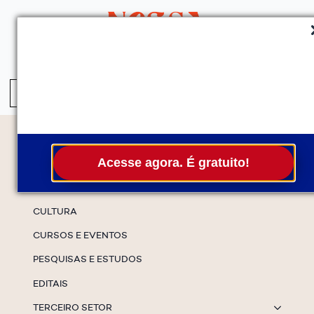
QUEM SOMOS
SERVIÇOS
FALE CONOSCO
ASSINE A NEWS
S
fo
Temas
Acesse agora. É gratuito!
ESPECIAIS
CULTURA
CURSOS E EVENTOS
PESQUISAS E ESTUDOS
EDITAIS
TERCEIRO SETOR