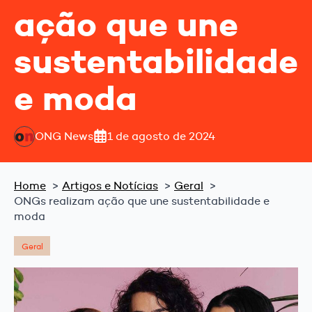
ação que une
sustentabilidade
e moda
ONG News
1 de agosto de 2024
Home
Artigos e Notícias
Geral
ONGs realizam ação que une sustentabilidade e
moda
Geral