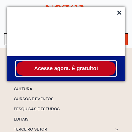
QUEM SOMOS
SERVIÇOS
FALE CONOSCO
ASSINE A NEWS
S
fo
Temas
Acesse agora. É gratuito!
ESPECIAIS
CULTURA
CURSOS E EVENTOS
PESQUISAS E ESTUDOS
EDITAIS
TERCEIRO SETOR