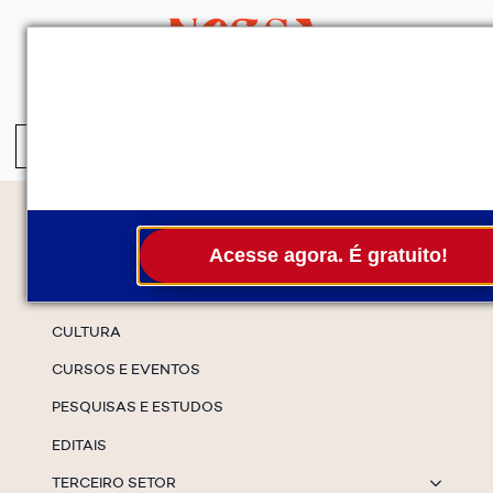
QUEM SOMOS
SERVIÇOS
FALE CONOSCO
ASSINE A NEWS
S
fo
Temas
Acesse agora. É gratuito!
ESPECIAIS
CULTURA
CURSOS E EVENTOS
PESQUISAS E ESTUDOS
EDITAIS
TERCEIRO SETOR