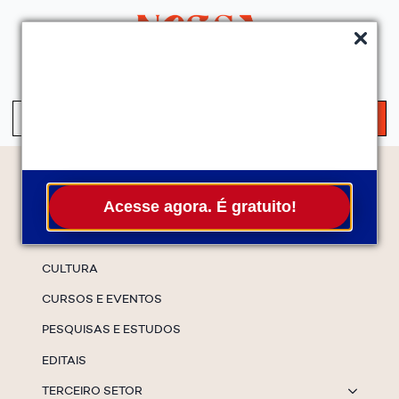
QUEM SOMOS
SERVIÇOS
FALE CONOSCO
ASSINE A NEWS
S
fo
Temas
Acesse agora. É gratuito!
ESPECIAIS
CULTURA
CURSOS E EVENTOS
PESQUISAS E ESTUDOS
EDITAIS
TERCEIRO SETOR