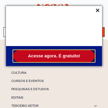
QUEM SOMOS
SERVIÇOS
FALE CONOSCO
ASSINE A NEWS
S
fo
Temas
Acesse agora. É gratuito!
ESPECIAIS
CULTURA
CURSOS E EVENTOS
PESQUISAS E ESTUDOS
EDITAIS
TERCEIRO SETOR