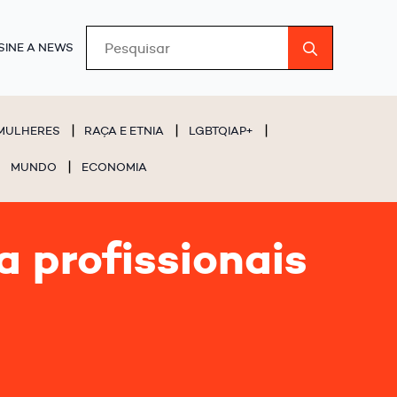
Search
SINE A NEWS
for:
MULHERES
RAÇA E ETNIA
LGBTQIAP+
MUNDO
ECONOMIA
 profissionais