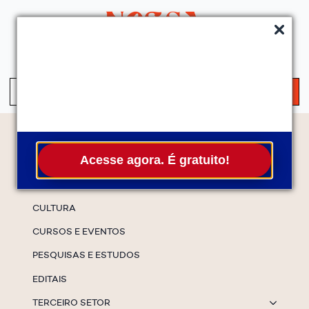
QUEM SOMOS
SERVIÇOS
FALE CONOSCO
ASSINE A NEWS
S
fo
Temas
Acesse agora. É gratuito!
ESPECIAIS
CULTURA
CURSOS E EVENTOS
PESQUISAS E ESTUDOS
EDITAIS
TERCEIRO SETOR