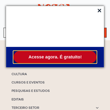
QUEM SOMOS
SERVIÇOS
FALE CONOSCO
ASSINE A NEWS
S
fo
Temas
Acesse agora. É gratuito!
ESPECIAIS
CULTURA
CURSOS E EVENTOS
PESQUISAS E ESTUDOS
EDITAIS
TERCEIRO SETOR