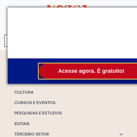
QUEM SOMOS
SERVIÇOS
FALE CONOSCO
ASSINE A NEWS
S
fo
Temas
Acesse agora. É gratuito!
ESPECIAIS
CULTURA
CURSOS E EVENTOS
PESQUISAS E ESTUDOS
EDITAIS
TERCEIRO SETOR