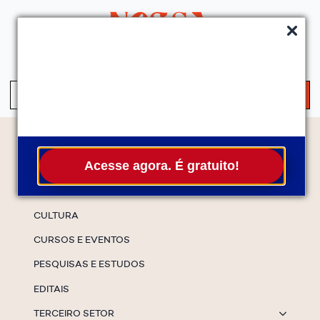
QUEM SOMOS
SERVIÇOS
FALE CONOSCO
ASSINE A NEWS
S
fo
Temas
Acesse agora. É gratuito!
ESPECIAIS
CULTURA
CURSOS E EVENTOS
PESQUISAS E ESTUDOS
EDITAIS
TERCEIRO SETOR