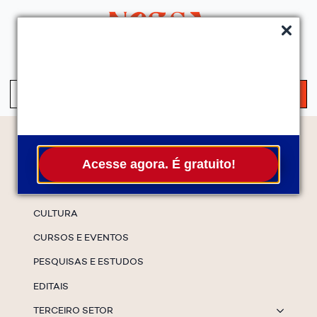
QUEM SOMOS
SERVIÇOS
FALE CONOSCO
ASSINE A NEWS
S
fo
Temas
Acesse agora. É gratuito!
ESPECIAIS
CULTURA
CURSOS E EVENTOS
PESQUISAS E ESTUDOS
EDITAIS
TERCEIRO SETOR