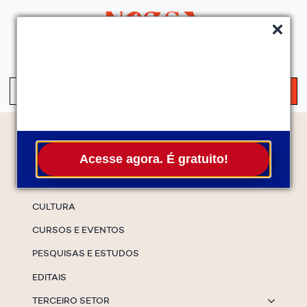
QUEM SOMOS
SERVIÇOS
FALE CONOSCO
ASSINE A NEWS
S
fo
Temas
Acesse agora. É gratuito!
ESPECIAIS
CULTURA
CURSOS E EVENTOS
PESQUISAS E ESTUDOS
EDITAIS
TERCEIRO SETOR