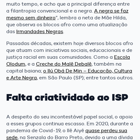
muito tempo, e acho que a principal diferença entre
a filantropia convencional e a negra.
A negra se faz
mesmo sem dinheiro
”, lembra a neta de Mãe Hilda,
que observa os blocos afro como uma atualização
das
Irmandades Negras
.
Passadas décadas, existem hoje diversos blocos afro
que atuam com iniciativas sociais, educacionais e de
justiça racial em suas comunidades. Como a
Escola
Olodum
, e a
Creche do Malê Debalê
, também na
capital baiana;
o Ilú Obá De Min – Educação, Cultura
e Arte Negra
, em São Paulo (SP); entre tantos outros.
Falta criatividade ao ISP
A despeito do seu incontestável papel social, o apoio
a esses grupos continua escasso. Em 2020, durante a
pandemia de Covid-19, o Ilê Aiyê
quase perdeu sua
sede
, na Senzala do Barro Preto, devido a uma dívida