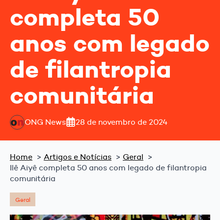
completa 50
anos com legado
de filantropia
comunitária
ONG News
28 de novembro de 2024
Home
Artigos e Notícias
Geral
Ilê Aiyê completa 50 anos com legado de filantropia
comunitária
Geral