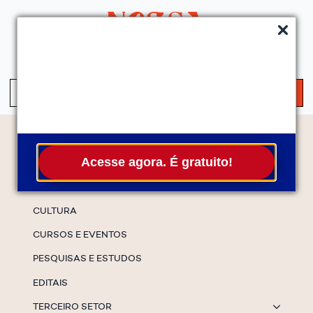
QUEM SOMOS
SERVIÇOS
FALE CONOSCO
ASSINE A NEWS
S
fo
Temas
Acesse agora. É gratuito!
ESPECIAIS
CULTURA
CURSOS E EVENTOS
PESQUISAS E ESTUDOS
EDITAIS
TERCEIRO SETOR