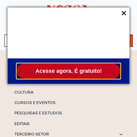
QUEM SOMOS
SERVIÇOS
FALE CONOSCO
ASSINE A NEWS
S
fo
Temas
Acesse agora. É gratuito!
ESPECIAIS
CULTURA
CURSOS E EVENTOS
PESQUISAS E ESTUDOS
EDITAIS
TERCEIRO SETOR