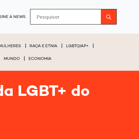
Search
SINE A NEWS
for:
MULHERES
RAÇA E ETNIA
LGBTQIAP+
MUNDO
ECONOMIA
da LGBT+ do