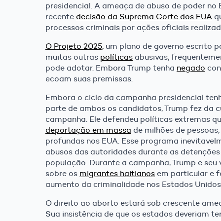
presidencial. A ameaça de abuso de poder no 
recente
decisão da Suprema Corte dos EUA
qu
processos criminais por ações oficiais realiza
O Projeto 2025,
um plano de governo escrito p
muitas outras
políticas
abusivas, frequentem
pode adotar. Embora Trump tenha
negado
con
ecoam suas premissas.
Embora o ciclo da campanha presidencial tenh
parte de ambos os candidatos, Trump fez da cu
campanha. Ele defendeu políticas extremas q
deportação em massa
de milhões de pessoas, 
profundas nos EUA. Esse programa inevitavelm
abusos das autoridades durante as detenções
população. Durante a campanha, Trump e seu v
sobre os
migrantes haitianos
em particular e
aumento da criminalidade nos Estados Unidos
O direito ao aborto estará sob crescente am
Sua insistência de que os estados deveriam te