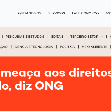
QUEM SOMOS
SERVIÇOS
FALE CONOSCO
AS
PESQUISAS E ESTUDOS
EDITAIS
TERCEIRO SETOR
AÇÃO
CIÊNCIA E TECNOLOGIA
POLÍTICA
MEIO AMBIENTE
meaça aos direito
o, diz ONG