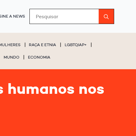
Search
SINE A NEWS
for:
MULHERES
RAÇA E ETNIA
LGBTQIAP+
MUNDO
ECONOMIA
s humanos nos