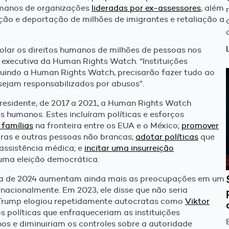
humanos de organizações
lideradas por ex-assessores
, além
ão e deportação de milhões de imigrantes e retaliação a
olar os direitos humanos de milhões de pessoas nos
a executiva da Human Rights Watch. “Instituições
cluindo a Human Rights Watch, precisarão fazer tudo ao
sejam responsabilizados por abusos”.
esidente, de 2017 a 2021, a Human Rights Watch
s humanos. Estes incluíram políticas e esforços
 famílias
na fronteira entre os EUA e o México;
promover
as e outras pessoas não brancas;
adotar políticas
que
assistência médica; e
incitar uma insurreição
 uma eleição democrática.
a de 2024 aumentam ainda mais as preocupações em um
nacionalmente. Em 2023, ele disse que não seria
 Trump elogiou repetidamente autocratas como
Viktor
s políticas que enfraqueceriam as instituições
s e diminuiriam os controles sobre a autoridade