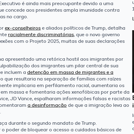
Executivo é ainda mais preocupante devido a uma
e concede aos presidentes ampla imunidade contra
das no cargo.
or
ex-conselheiros
e aliados políticos de Trump, detalha
ente
racialmente discriminatórias
, que o novo governo
exões com o Projeto 2025, muitas de suas declarações
a apresentado uma retórica hostil aos imigrantes por
lpabilização dos imigrantes um pilar central de sua
ue incluem a
detenção em massa de migrantes e a
o que resultaria na separação de famílias com raízes
ente implicaria em perfilamento racial, aumentaria os
 em massa e fomentaria ações xenofóbicas por parte da
ice, JD Vance, espalharam informações falsas e racistas
 fomentaram
a desinformação
de que a imigração leva ao
.
eaça durante o segundo mandato de Trump.
r o poder de bloquear o acesso a cuidados básicos de