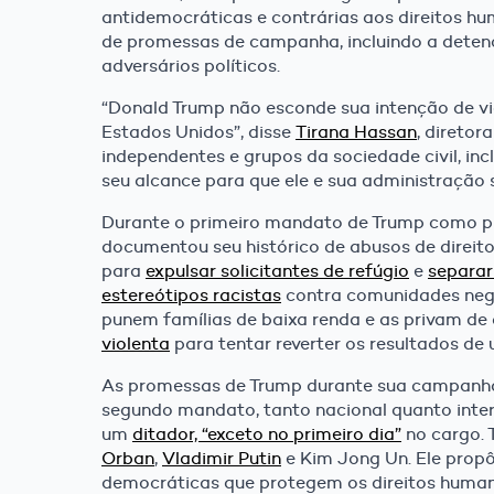
antidemocráticas e contrárias aos direitos 
de promessas de campanha, incluindo a detenç
adversários políticos.
“Donald Trump não esconde sua intenção de vi
Estados Unidos”, disse
Tirana Hassan
, diretor
independentes e grupos da sociedade civil, in
seu alcance para que ele e sua administração 
Durante o primeiro mandato de Trump como pr
documentou seu histórico de abusos de direito
para
expulsar solicitantes de refúgio
e
separar
estereótipos racistas
contra comunidades negr
punem famílias de baixa renda e as privam de 
violenta
para tentar reverter os resultados de
As promessas de Trump durante sua campanh
segundo mandato, tanto nacional quanto inter
um
ditador, “exceto no primeiro dia”
no cargo.
Orban
,
Vladimir Putin
e Kim Jong Un. Ele propô
democráticas que protegem os direitos humano