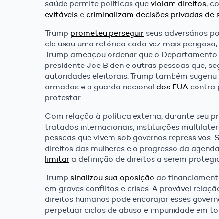
saúde permite políticas que
violam direitos
, c
evitáveis
e
criminalizam decisões privadas de 
Trump
prometeu perseguir
seus adversários po
ele usou uma retórica cada vez mais perigosa, 
Trump ameaçou ordenar que o Departamento d
presidente Joe Biden e outras pessoas que, seg
autoridades eleitorais. Trump também sugeriu 
armadas e a guarda nacional
dos EUA
contra 
protestar.
Com relação à política externa, durante seu 
tratados internacionais, instituições multilat
pessoas que vivem sob governos repressivos. 
direitos das mulheres e o progresso da agend
limitar
a definição de direitos a serem prote
Trump
sinalizou sua oposição
ao financiamento
em graves conflitos e crises. A provável rela
direitos humanos pode encorajar esses govern
perpetuar ciclos de abuso e impunidade em t