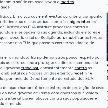
olocam a saúde em risco, levam a
mortes
saúde
.
líticos. Em discursos e entrevistas durante a campanha,
referindo-se a seus críticos como “
inimigos interno
s”.
e Justiça dos EUA instaure processos contra o
undo ele, se opõem à sua agenda, incluindo eleitores e
que invocaria a Lei de Sedição
para mobilizar as
forças
pessoas nos EUA que possam exercer seu direito de
primeiro mandato Trump demonstrou pouco respeito por
erais ou esforços para proteger os direitos humanos de
Seu governo
trabalhou
consistentemente
contra
os
a ambiental nas Nações Unidas e tentou
redefinir e
gidos por meio do Departamento de Estado dos EUA.
 de ajuda humanitária e a esforços de proteção de civis
ção do novo governo de Trump com governos que violam
os a intensificarem abusos contra suas populações e
odo o mundo.