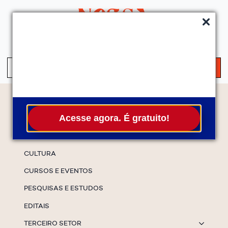
QUEM SOMOS
SERVIÇOS
FALE CONOSCO
ASSINE A NEWS
S
fo
Temas
Acesse agora. É gratuito!
ESPECIAIS
CULTURA
CURSOS E EVENTOS
PESQUISAS E ESTUDOS
EDITAIS
TERCEIRO SETOR