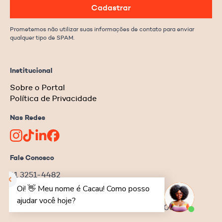
Cadastrar
Prometemos não utilizar suas informações de contato para enviar
qualquer tipo de SPAM.
Institucional
Sobre o Portal
Política de Privacidade
Nas Redes
Fale Conosco
11 3251-4482
redacao@ongnews.com.br
Rua Manoel da Nóbrega, 354 – cj.32
Bela Vista | São Paulo–SP | CEP 04001-001