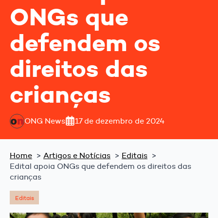
ONGs que
defendem os
direitos das
crianças
ONG News
17 de dezembro de 2024
Home
Artigos e Notícias
Editais
Edital apoia ONGs que defendem os direitos das
crianças
Editais