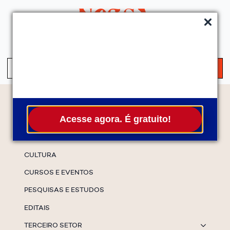
QUEM SOMOS
SERVIÇOS
FALE CONOSCO
ASSINE A NEWS
S
fo
Temas
Acesse agora. É gratuito!
ESPECIAIS
CULTURA
CURSOS E EVENTOS
PESQUISAS E ESTUDOS
EDITAIS
TERCEIRO SETOR