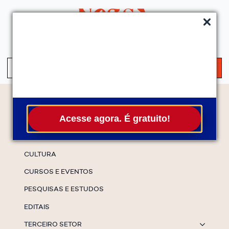
QUEM SOMOS
SERVIÇOS
FALE CONOSCO
ASSINE A NEWS
S
fo
Temas
Acesse agora. É gratuito!
ESPECIAIS
CULTURA
CURSOS E EVENTOS
PESQUISAS E ESTUDOS
EDITAIS
TERCEIRO SETOR