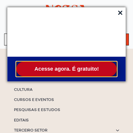
QUEM SOMOS
SERVIÇOS
FALE CONOSCO
ASSINE A NEWS
S
fo
Temas
Acesse agora. É gratuito!
ESPECIAIS
CULTURA
CURSOS E EVENTOS
PESQUISAS E ESTUDOS
EDITAIS
TERCEIRO SETOR