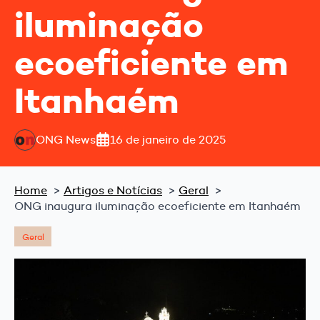
iluminação
ecoeficiente em
Itanhaém
ONG News
16 de janeiro de 2025
Home
Artigos e Notícias
Geral
ONG inaugura iluminação ecoeficiente em Itanhaém
Geral