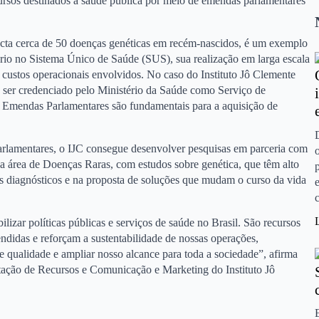
ursos destinados à saúde pública por meio de emendas parlamentares
tecta cerca de 50 doenças genéticas em recém-nascidos, é um exemplo
ório no Sistema Único de Saúde (SUS), sua realização em larga escala
 custos operacionais envolvidos. No caso do Instituto Jô Clemente
e ser credenciado pelo Ministério da Saúde como Serviço de
e Emendas Parlamentares são fundamentais para a aquisição de
rlamentares, o IJC consegue desenvolver pesquisas em parceria com
 na área de Doenças Raras, com estudos sobre genética, que têm alto
s diagnósticos e na proposta de soluções que mudam o curso da vida
izar políticas públicas e serviços de saúde no Brasil. São recursos
endidas e reforçam a sustentabilidade de nossas operações,
e qualidade e ampliar nosso alcance para toda a sociedade”, afirma
tação de Recursos e Comunicação e Marketing do Instituto Jô