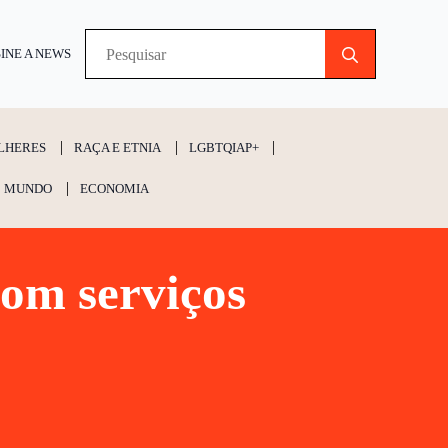
Search
INE A NEWS
for:
LHERES
RAÇA E ETNIA
LGBTQIAP+
MUNDO
ECONOMIA
om serviços