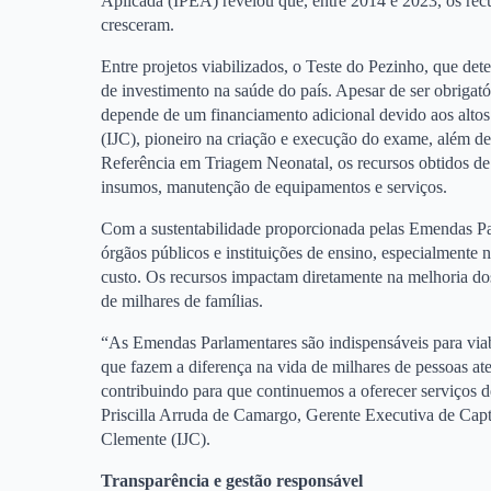
Aplicada (IPEA) revelou que, entre 2014 e 2023, os rec
cresceram.
Entre projetos viabilizados, o Teste do Pezinho, que de
de investimento na saúde do país. Apesar de ser obrigat
depende de um financiamento adicional devido aos altos
(IJC), pioneiro na criação e execução do exame, além d
Referência em Triagem Neonatal, os recursos obtidos d
insumos, manutenção de equipamentos e serviços.
Com a sustentabilidade proporcionada pelas Emendas Pa
órgãos públicos e instituições de ensino, especialmente
custo. Os recursos impactam diretamente na melhoria do
de milhares de famílias.
“As Emendas Parlamentares são indispensáveis para viabil
que fazem a diferença na vida de milhares de pessoas at
contribuindo para que continuemos a oferecer serviços d
Priscilla Arruda de Camargo, Gerente Executiva de Cap
Clemente (IJC).
Transparência e gestão responsável