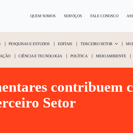
QUEM SOMOS
SERVIÇOS
FALE CONOSCO
ASS
S
PESQUISAS E ESTUDOS
EDITAIS
TERCEIRO SETOR
MU
AÇÃO
CIÊNCIA E TECNOLOGIA
POLÍTICA
MEIO AMBIENTE
ntares contribuem c
erceiro Setor