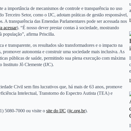
e a importância de mecanismos de controle e transparência no uso
do Terceiro Setor, como o IJC, adotam práticas de gestão responsável,
dos. A transparência das Emendas Parlamentares pode ser acessada nos
ra acessar
). “É nosso dever prestar contas à sociedade, mostrando
 população”, afirma Priscilla.
ca e transparente, os resultados são transformadores e o impacto na
as, promover autonomia e construir uma sociedade mais inclusiva. As
ticas públicas de saúde, permitindo sua plena execução com máxima
 Instituto Jô Clemente (IJC).
iedade Civil sem fins lucrativos que, há mais de 63 anos, promove
ficiência Intelectual, Transtorno do Espectro Autista (TEA) e
11) 5080-7000 ou visite o
site do IJC
(
ijc.org.br
).