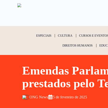
ESPECIAIS
CULTURA
CURSOS E EVENTO
DIREITOS HUMANOS
EDUC
Emendas Parlame
prestados pelo T
ONG News
5 de fevereiro de 2025