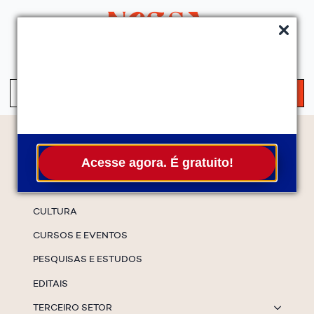
QUEM SOMOS
SERVIÇOS
FALE CONOSCO
ASSINE A NEWS
S
fo
Temas
Acesse agora. É gratuito!
ESPECIAIS
CULTURA
CURSOS E EVENTOS
PESQUISAS E ESTUDOS
EDITAIS
TERCEIRO SETOR